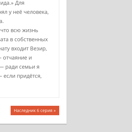
ида.» Для
ял у неё человека,
а.
 что всю жизнь
вата в собственных
нату входит Везир,
— отчаяние и
— ради семьи я
— если придётся,
Следующая
Наследник 6 серия
запись: