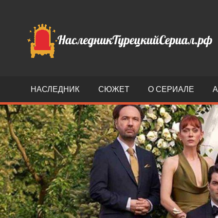
Перейти
к
Фан-
содержимому
сайт
турецкого
сериала
Наследник
(2025)
НАСЛЕДНИК
СЮЖЕТ
О СЕРИАЛЕ