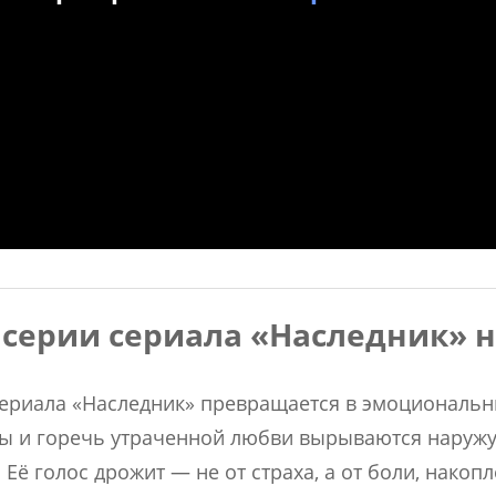
 серии сериала «Наследник» н
сериала «Наследник» превращается в эмоциональн
ны и горечь утраченной любви вырываются наружу
 Её голос дрожит — не от страха, а от боли, накоп