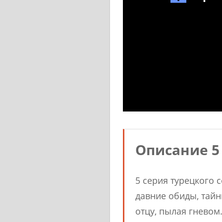
Описание 5
5 серия турецкого 
давние обиды, тай
отцу, пылая гневом.