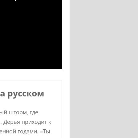
а русском
ый шторм, где
. Дерья приходит к
ленной годами. «Ты