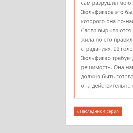
сам разрушил мою ж
Зюльфикара это был
которого она по-на
Слова вырываются и
жила по его правил
страданиях. Её голо
Зюльфикар требует,
решимость. Она нап
должна быть готова 
она действительно п
Предыдущая
Наследник 4 серия
запись;