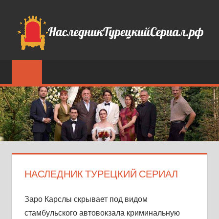
Перейти
к
содержимому
Фан-
сайт
турецкого
сериала
Наследник
(2025)
НАСЛЕДНИК ТУРЕЦКИЙ СЕРИАЛ
Заро Карслы скрывает под видом
стамбульского автовокзала криминальную